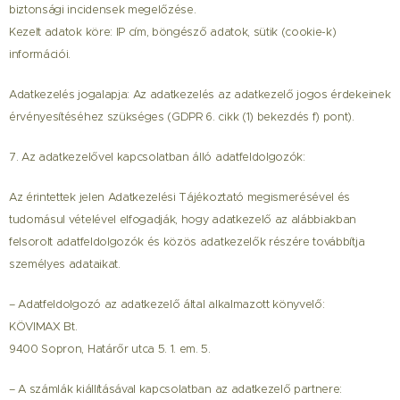
biztonsági incidensek megelőzése.
Kezelt adatok köre: IP cím, böngésző adatok, sütik (cookie-k)
információi.
Adatkezelés jogalapja: Az adatkezelés az adatkezelő jogos érdekeinek
érvényesítéséhez szükséges (GDPR 6. cikk (1) bekezdés f) pont).
7. Az adatkezelővel kapcsolatban álló adatfeldolgozók:
Az érintettek jelen Adatkezelési Tájékoztató megismerésével és
tudomásul vételével elfogadják, hogy adatkezelő az alábbiakban
felsorolt adatfeldolgozók és közös adatkezelők részére továbbítja
személyes adataikat.
– Adatfeldolgozó az adatkezelő által alkalmazott könyvelő:
KÖVIMAX Bt.
9400 Sopron, Határőr utca 5. 1. em. 5.
– A számlák kiállításával kapcsolatban az adatkezelő partnere: