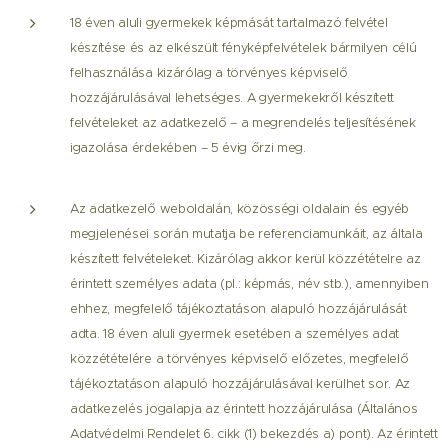
18 éven aluli gyermekek képmását tartalmazó felvétel
készítése és az elkészült fényképfelvételek bármilyen célú
felhasználása kizárólag a törvényes képviselő
hozzájárulásával lehetséges. A gyermekekről készített
felvételeket az adatkezelő – a megrendelés teljesítésének
igazolása érdekében – 5 évig őrzi meg.
Az adatkezelő weboldalán, közösségi oldalain és egyéb
megjelenései során mutatja be referenciamunkáit, az általa
készített felvételeket. Kizárólag akkor kerül közzétételre az
érintett személyes adata (pl.: képmás, név stb.), amennyiben
ehhez, megfelelő tájékoztatáson alapuló hozzájárulását
adta. 18 éven aluli gyermek esetében a személyes adat
közzétételére a törvényes képviselő előzetes, megfelelő
tájékoztatáson alapuló hozzájárulásával kerülhet sor. Az
adatkezelés jogalapja az érintett hozzájárulása (Általános
Adatvédelmi Rendelet 6. cikk (1) bekezdés a) pont). Az érintett