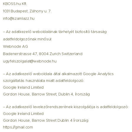
KBOSS.hu Kft.
1031 Budapest, Záhony u. 7.
info@szamlazz.hu
– Az adatkezelő weboldalának tárhelyét biztosító társaság
adatfeldolgozónak minősül:
Webnode AG
Badenerstrasse 47, 8004 Zurich Switzerland
ugyfelszolgalat@webnode.hu
– Az adatkezelő weboldala által alkalmazott Google Analytics
szolgáltatás használata miatt adatfeldolgozó:
Google Ireland Limited
Gordon House, Barrow Street, Dublin 4, Írország
– Az adatkezelő levelezőrendszerének kiszolgálója is adatfeldolgozó:
Google Ireland Limited
Gordon House, Barrow Street Dublin 4 Írország
https://gmail.com