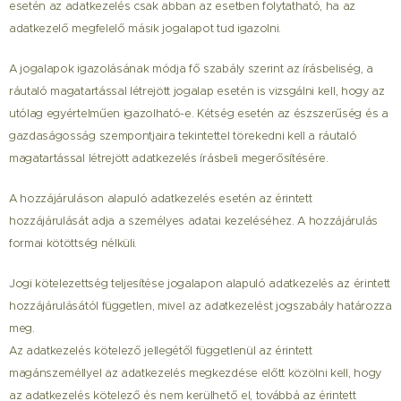
esetén az adatkezelés csak abban az esetben folytatható, ha az
adatkezelő megfelelő másik jogalapot tud igazolni.
A jogalapok igazolásának módja fő szabály szerint az írásbeliség, a
ráutaló magatartással létrejött jogalap esetén is vizsgálni kell, hogy az
utólag egyértelműen igazolható-e. Kétség esetén az észszerűség és a
gazdaságosság szempontjaira tekintettel törekedni kell a ráutaló
magatartással létrejött adatkezelés írásbeli megerősítésére.
A hozzájáruláson alapuló adatkezelés esetén az érintett
hozzájárulását adja a személyes adatai kezeléséhez. A hozzájárulás
formai kötöttség nélküli.
Jogi kötelezettség teljesítése jogalapon alapuló adatkezelés az érintett
hozzájárulásától független, mivel az adatkezelést jogszabály határozza
meg.
Az adatkezelés kötelező jellegétől függetlenül az érintett
magánszeméllyel az adatkezelés megkezdése előtt közölni kell, hogy
az adatkezelés kötelező és nem kerülhető el, továbbá az érintett