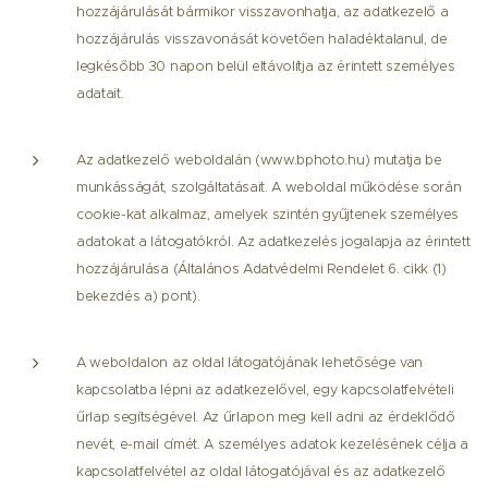
hozzájárulását bármikor visszavonhatja, az adatkezelő a
hozzájárulás visszavonását követően haladéktalanul, de
legkésőbb 30 napon belül eltávolítja az érintett személyes
adatait.
Az adatkezelő weboldalán (www.bphoto.hu) mutatja be
munkásságát, szolgáltatásait. A weboldal működése során
cookie-kat alkalmaz, amelyek szintén gyűjtenek személyes
adatokat a látogatókról. Az adatkezelés jogalapja az érintett
hozzájárulása (Általános Adatvédelmi Rendelet 6. cikk (1)
bekezdés a) pont).
A weboldalon az oldal látogatójának lehetősége van
kapcsolatba lépni az adatkezelővel, egy kapcsolatfelvételi
űrlap segítségével. Az űrlapon meg kell adni az érdeklődő
nevét, e-mail címét. A személyes adatok kezelésének célja a
kapcsolatfelvétel az oldal látogatójával és az adatkezelő