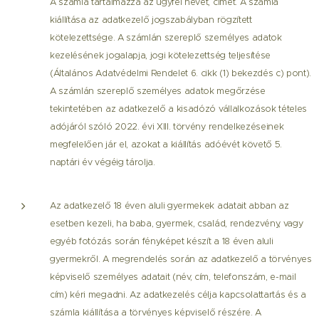
A számla tartalmazza az ügyfél nevét, címét. A számla
kiállítása az adatkezelő jogszabályban rögzített
kötelezettsége. A számlán szereplő személyes adatok
kezelésének jogalapja, jogi kötelezettség teljesítése
(Általános Adatvédelmi Rendelet 6. cikk (1) bekezdés c) pont).
A számlán szereplő személyes adatok megőrzése
tekintetében az adatkezelő a kisadózó vállalkozások tételes
adójáról szóló 2022. évi XIII. törvény rendelkezéseinek
megfelelően jár el, azokat a kiállítás adóévét követő 5.
naptári év végéig tárolja.
Az adatkezelő 18 éven aluli gyermekek adatait abban az
esetben kezeli, ha baba, gyermek, család, rendezvény, vagy
egyéb fotózás során fényképet készít a 18 éven aluli
gyermekről. A megrendelés során az adatkezelő a törvényes
képviselő személyes adatait (név, cím, telefonszám, e-mail
cím) kéri megadni. Az adatkezelés célja kapcsolattartás és a
számla kiállítása a törvényes képviselő részére. A