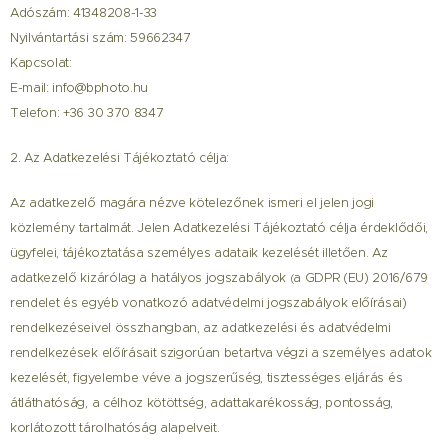
Adószám: 41348208-1-33
Nyilvántartási szám: 59662347
Kapcsolat:
E-mail: info@bphoto.hu
Telefon: +36 30 370 8347
2. Az Adatkezelési Tájékoztató célja:
Az adatkezelő magára nézve kötelezőnek ismeri el jelen jogi
közlemény tartalmát. Jelen Adatkezelési Tájékoztató célja érdeklődői,
ügyfelei, tájékoztatása személyes adataik kezelését illetően. Az
adatkezelő kizárólag a hatályos jogszabályok
a GDPR (EU) 2016/679
(
rendelet és egyéb vonatkozó adatvédelmi jogszabályok előírásai)
rendelkezéseivel összhangban, az adatkezelési és adatvédelmi
rendelkezések előírásait szigorúan betartva végzi a személyes adatok
kezelését, figyelembe véve a jogszerűség, tisztességes eljárás és
átláthatóság, a célhoz kötöttség, adattakarékosság, pontosság,
korlátozott tárolhatóság alapelveit.