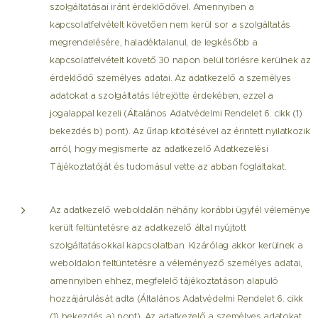
szolgáltatásai iránt érdeklődővel. Amennyiben a
kapcsolatfelvételt követően nem kerül sor a szolgáltatás
megrendelésére, haladéktalanul, de legkésőbb a
kapcsolatfelvételt követő 30 napon belül törlésre kerülnek az
érdeklődő személyes adatai. Az adatkezelő a személyes
adatokat a szolgáltatás létrejötte érdekében, ezzel a
jogalappal kezeli (Általános Adatvédelmi Rendelet 6. cikk (1)
bekezdés b) pont). Az űrlap kitöltésével az érintett nyilatkozik
arról, hogy megismerte az adatkezelő Adatkezelési
Tájékoztatóját és tudomásul vette az abban foglaltakat.
Az adatkezelő weboldalán néhány korábbi ügyfél véleménye
került feltüntetésre az adatkezelő által nyújtott
szolgáltatásokkal kapcsolatban. Kizárólag akkor kerülnek a
weboldalon feltüntetésre a véleményező személyes adatai,
amennyiben ehhez, megfelelő tájékoztatáson alapuló
hozzájárulását adta (Általános Adatvédelmi Rendelet 6. cikk
(1) bekezdés a) pont). Az adatkezelő a személyes adatokat