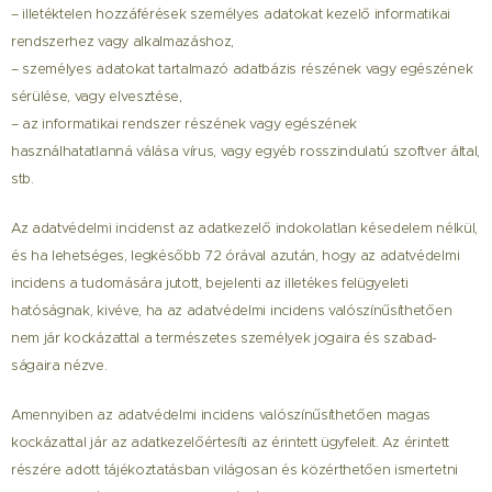
– illetéktelen hozzáférések személyes adatokat kezelő informatikai
rendszerhez vagy alkalmazáshoz,
– személyes adatokat tartalmazó adatbázis részének vagy egészének
sérülése, vagy elvesztése,
– az informatikai rendszer részének vagy egészének
használhatatlanná válása vírus, vagy egyéb rosszindulatú szoftver által,
stb.
Az adatvédelmi incidenst az adatkezelő indokolatlan késedelem nélkül,
és ha lehetséges, legkésőbb 72 órával azután, hogy az adatvédelmi
incidens a tudomására jutott, bejelenti az illetékes felügyeleti
hatóságnak, kivéve, ha az adatvédelmi incidens valószínűsíthetően
nem jár kockázattal a természetes személyek jogaira és szabad­
ságaira nézve.
Amennyiben az adatvédelmi incidens valószínűsíthetően magas
kockázattal jár az adatkezelőértesíti az érintett ügyfeleit. Az érintett
részére adott tájékoztatásban világosan és közérthetően ismertetni