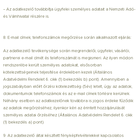
– Az adatkezelő továbbítja ügyfelei személyes adatait a Nemzeti Adó-
és Vámhivatal részére is.
8. E-mail címek, telefonszámok megőrzése során alkalmazott eljárás:
Az adatkezelő tevékenysége során megrendelői, ügyfelei, vásárlói,
partnerei e-mail címét és telefonszámát is megismeri. Az ilyen módon
rendszerébe került személyes adatokat, elsősorban
kötelezettségeinek teljesítése érdekében kezeli (Általános
Adatvédelmi Rendelet 6. cikk (1) bekezdés b) pont). Amennyiben a
jogszabályban előírt őrzési kötelezettség (5év) letelt, úgy az adatok,
dokumentumok telefonszámok és az e-mail címek törlésre kerülnek.
Néhány esetben az adatkezelőnek továbbra is jogos érdeke fűződik
az adatok megőrzéséhez, ilyenkor kéri az érintett hozzájárulását
személyes adatai őrzéséhez (Általános Adatvédelmi Rendelet 6. cikk
(1) bekezdés a) pont).
9. Az adatkezelő által készített fényképfelvételekkel kapcsolatos