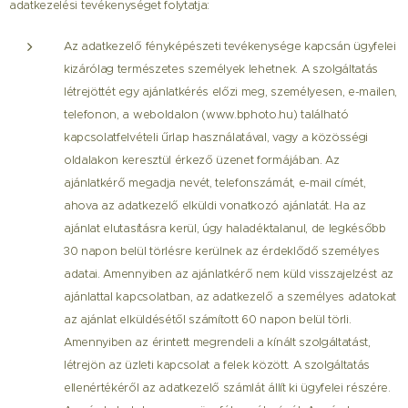
adatkezelési tevékenységet folytatja:
Az adatkezelő fényképészeti tevékenysége kapcsán ügyfelei
kizárólag természetes személyek lehetnek. A szolgáltatás
létrejöttét egy ajánlatkérés előzi meg, személyesen, e-mailen,
telefonon, a weboldalon (www.bphoto.hu) található
kapcsolatfelvételi űrlap használatával, vagy a közösségi
oldalakon keresztül érkező üzenet formájában. Az
ajánlatkérő megadja nevét, telefonszámát, e-mail címét,
ahova az adatkezelő elküldi vonatkozó ajánlatát. Ha az
ajánlat elutasításra kerül, úgy haladéktalanul, de legkésőbb
30 napon belül törlésre kerülnek az érdeklődő személyes
adatai. Amennyiben az ajánlatkérő nem küld visszajelzést az
ajánlattal kapcsolatban, az adatkezelő a személyes adatokat
az ajánlat elküldésétől számított 60 napon belül törli.
Amennyiben az érintett megrendeli a kínált szolgáltatást,
létrejön az üzleti kapcsolat a felek között. A szolgáltatás
ellenértékéről az adatkezelő számlát állít ki ügyfelei részére.