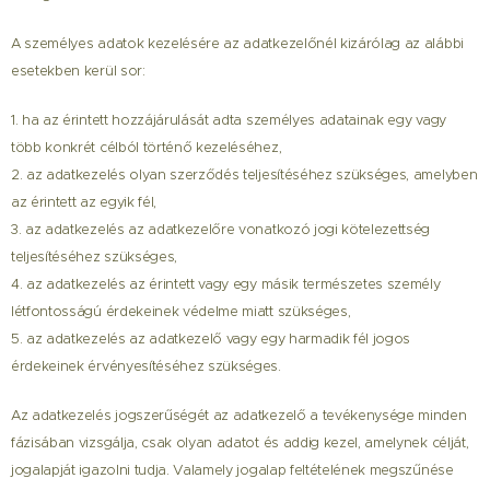
A személyes adatok kezelésére az adatkezelőnél kizárólag az alábbi
esetekben kerül sor:
1. ha az érintett hozzájárulását adta személyes adatainak egy vagy
több konkrét célból történő kezeléséhez,
2. az adatkezelés olyan szerződés teljesítéséhez szükséges, amelyben
az érintett az egyik fél,
3. az adatkezelés az adatkezelőre vonatkozó jogi kötelezettség
teljesítéséhez szükséges,
4. az adatkezelés az érintett vagy egy másik természetes személy
létfontosságú érdekeinek védelme miatt szükséges,
5. az adatkezelés az adatkezelő vagy egy harmadik fél jogos
érdekeinek érvényesítéséhez szükséges.
Az adatkezelés jogszerűségét az adatkezelő a tevékenysége minden
fázisában vizsgálja, csak olyan adatot és addig kezel, amelynek célját,
jogalapját igazolni tudja. Valamely jogalap feltételének megszűnése