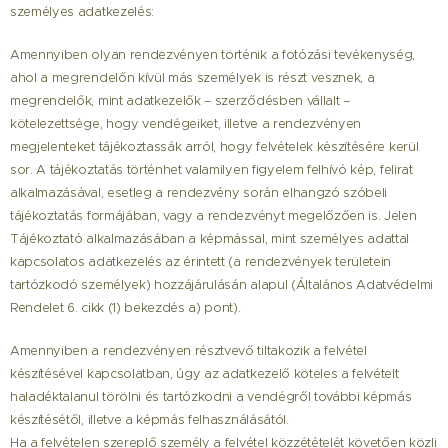
személyes adatkezelés:
Amennyiben olyan rendezvényen történik a fotózási tevékenység,
ahol a megrendelőn kívül más személyek is részt vesznek, a
megrendelők, mint adatkezelők – szerződésben vállalt –
kötelezettsége, hogy vendégeiket, illetve a rendezvényen
megjelenteket tájékoztassák arról, hogy felvételek készítésére kerül
sor. A tájékoztatás történhet valamilyen figyelem felhívó kép, felirat
alkalmazásával, esetleg a rendezvény során elhangzó szóbeli
tájékoztatás formájában, vagy a rendezvényt megelőzően is. Jelen
Tájékoztató alkalmazásában a képmással, mint személyes adattal
kapcsolatos adatkezelés az érintett (a rendezvények területein
tartózkodó személyek) hozzájárulásán alapul (Általános Adatvédelmi
Rendelet 6. cikk (1) bekezdés a) pont).
Amennyiben a rendezvényen résztvevő tiltakozik a felvétel
készítésével kapcsolatban, úgy az adatkezelő köteles a felvételt
haladéktalanul törölni és tartózkodni a vendégről további képmás
készítésétől, illetve a képmás felhasználásától.
Ha a felvételen szereplő személy a felvétel közzétételét követően közli