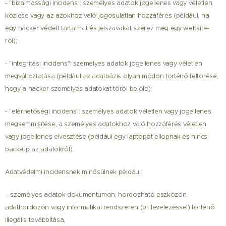
- "bizalmassági incidens": személyes adatok jogellenes vagy véletlen
közlése vagy az azokhoz való jogosulatlan hozzáférés (például, ha
egy hacker védett tartalmat és jelszavakat szerez meg egy website-
ról);
- "integritási incidens": személyes adatok jogellenes vagy véletlen
megváltoztatása (például az adatbázis olyan módon történő feltörése,
hogy a hacker személyes adatokat töröl belőle);
- "elérhetőségi incidens": személyes adatok véletlen vagy jogellenes
megsemmisítése, a személyes adatokhoz való hozzáférés véletlen
vagy jogellenes elvesztése (például egy laptopot ellopnak és nincs
back-up az adatokról).
Adatvédelmi incidensnek minősülnek például:
– személyes adatok dokumentumon, hordozható eszközön,
adathordozón vagy informatikai rendszeren (pl. levelezéssel) történő
illegális továbbítása,