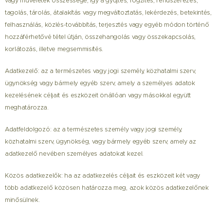
vagy műveletek összessége, így a gyűjtés, rögzítés, rendszerezés,
tagolás, tárolás, átalakítás vagy megváltoztatás, lekérdezés, betekintés,
felhasználás, közlés-továbbítás, terjesztés vagy egyéb módon történő
hozzáférhetővé tétel útján, összehangolás vagy összekapcsolás,
korlátozás, illetve megsemmisítés.
Adatkezelő: az a természetes vagy jogi személy, közhatalmi szerv,
ügynökség vagy bármely egyéb szerv, amely a személyes adatok
kezelésének céljait és eszközeit önállóan vagy másokkal együtt
meghatározza.
Adatfeldolgozó: az a természetes személy vagy jogi személy,
közhatalmi szerv, ügynökség, vagy bármely egyéb szerv, amely az
adatkezelő nevében személyes adatokat kezel.
Közös adatkezelők: ha az adatkezelés céljait és eszközeit két vagy
több adatkezelő közösen határozza meg, azok közös adatkezelőnek
minősülnek.