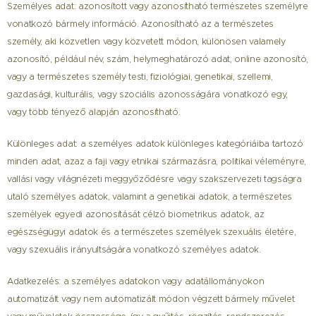
Személyes adat: azonosított vagy azonosítható természetes személyre
vonatkozó bármely információ. Azonosítható az a természetes
személy, aki közvetlen vagy közvetett módon, különösen valamely
azonosító, például név, szám, helymeghatározó adat, online azonosító,
vagy a természetes személy testi, fiziológiai, genetikai, szellemi,
gazdasági, kulturális, vagy szociális azonosságára vonatkozó egy,
vagy több tényező alapján azonosítható.
Különleges adat: a személyes adatok különleges kategóriáiba tartozó
minden adat, azaz a faji vagy etnikai származásra, politikai véleményre,
vallási vagy világnézeti meggyőződésre vagy szakszervezeti tagságra
utaló személyes adatok, valamint a genetikai adatok, a természetes
személyek egyedi azonosítását célzó biometrikus adatok, az
egészségügyi adatok és a természetes személyek szexuális életére,
vagy szexuális irányultságára vonatkozó személyes adatok.
Adatkezelés: a személyes adatokon vagy adatállományokon
automatizált vagy nem automatizált módon végzett bármely művelet