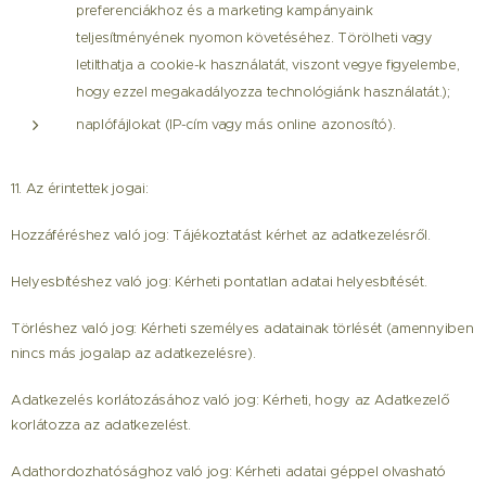
preferenciákhoz és a marketing kampányaink
teljesítményének nyomon követéséhez. Törölheti vagy
letilthatja a cookie-k használatát, viszont vegye figyelembe,
hogy ezzel megakadályozza technológiánk használatát.);
naplófájlokat (IP-cím vagy más online azonosító).
11. Az érintettek jogai:
Hozzáféréshez való jog: Tájékoztatást kérhet az adatkezelésről.
Helyesbítéshez való jog: Kérheti pontatlan adatai helyesbítését.
Törléshez való jog: Kérheti személyes adatainak törlését (amennyiben
nincs más jogalap az adatkezelésre).
Adatkezelés korlátozásához való jog: Kérheti, hogy az Adatkezelő
korlátozza az adatkezelést.
Adathordozhatósághoz való jog: Kérheti adatai géppel olvasható