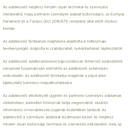
Az adatkezelő megtesz minden olyan technikai és szervezési
intézkedést, hogy partnerei személyes adatait biztonságos, az Európai
Parlament és a Tanács (EU) 2016/679. rendelete által előírt módon
kezelje.
Az adatkezelő fentieknek megfelelve alakította ki hétköznapi
tevékenységét, dolgozta ki szabályzatait, nyilvántartásait, tájékoztatóit.
Az adatkezelő adatkezeléseivel kapcsolatosan felmerülő adatvédelmi
irányelvek folyamatosan elérhetők az adatkezelő székhelyén,
weboldalán. Az adatkezelő fenntartja magának a jogot jelen
tájékoztató bármikori megváltoztatására.
Az adatkezelő elkötelezett ügyfelei és partnerei személyes adatainak
védelmében, kiemelten fontosnak tartja megrendelői, vásárlói
információs önrendelkezési jogának tiszteletben tartását. Az
adatkezelő a személyes adatokat bizalmasan kezeli, és megtesz
minden olyan biztonsági, technikai és szervezési intézkedést, mely az