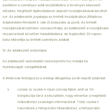
esetében a személyes adat közzétételére a törvényes képviselő
előzetes, megfelelő tájékoztatáson alapuló hozzájárulásával kerülhet
sor. Az adatkezelés jogalapja az érintett hozzájárulása (Általános
Adatvédelmi Rendelet 6. cikk (1) bekezdés a) pont). Az érintett
hozzájárulását bármikor visszavonhatja, az adatkezelő a hozzájárulás
visszavonását követően haladéktalanul, de legkésőbb 30 napon
belül eltávolítja az érintett személyes adatait.
10. Az adatkezelő weboldala:
Az adatkezelő weboldalán (www.bphoto.hu) mutatja be
munkásságát, szolgáltatásait.
A Webnode feldolgozza a weblap látogatása során kapott adatokat:
cookie (a cookie-k olyan szöveg fájlok, amit az Ön
böngészője tárol a készülékén, hogy elmentse a megfelelő
működéshez szükséges információkat. Több cookie-t
használunk a felhasználó hitelesítéshez, a felhasználói