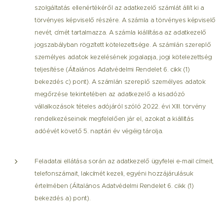
szolgáltatás ellenértékéről az adatkezelő számlát állít ki a
törvényes képviselő részére. A számla a törvényes képviselő
nevét, címét tartalmazza. A számla kiállítása az adatkezelő
jogszabályban rögzített kötelezettsége. A számlán szereplő
személyes adatok kezelésének jogalapja, jogi kötelezettség
teljesítése (Általános Adatvédelmi Rendelet 6. cikk (1)
bekezdés c) pont). A számlán szereplő személyes adatok
megőrzése tekintetében az adatkezelő a kisadózó
vállalkozások tételes adójáról szóló 2022. évi XIII. törvény
rendelkezéseinek megfelelően jár el, azokat a kiállítás
adóévét követő 5. naptári év végéig tárolja.
Feladatai ellátása során az adatkezelő ügyfelei e-mail címeit,
telefonszámait, lakcímét kezeli, egyéni hozzájárulásuk
értelmében (Általános Adatvédelmi Rendelet 6. cikk (1)
bekezdés a) pont).