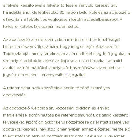
a felvétel készítőjével a felvétel törlésére irányuló kérését, úgy
haladéktalanul, de legkésőbb 30 napon belül köteles az adatkezelő
eltávolítani a felvételt és véglegesen törölni azt adatbázisából. A
törlésről köteles tájékoztatni az érintettet.
Az adatkezelő a rendezvényeken minden esetben lehetőséget
biztosít a résztvevők számára, hogy megismerjék Adatkezelési
Tájékoztatóját, amely tartalmazza az érintetteket megillető jogokat, a
személyes adatok kezelésével kapcsolatos technikákat, valamint
azokat az információkat, amelyek felhasználásával az érintettek –
jogsérelem esetén – érvényesíthetik jogaikat.
A referenciamunkák közzététele során történő személyes
adatkezelés:
Az adatkezelő weboldalán, közösségi oldalain és egyéb
megjelenései során mutatja be referenciamunkáit, az általa készített
felvételeket. Kizárólag akkor kerül közzétételre az érintett személyes
adata (pl.: képmás, név stb.), amennyiben ehhez előzetes, megfelelő
tájékoztatáson alapuló hozzájárulását adta. 18 éven aluli gyermek