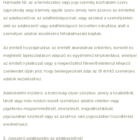
Harmadik fél: az a természetes vagy jogi személy, közhatalmi szerv,
ügynökség vagy bármely egyéb szerv, amely nem azonos az érintettel,
az adatkezelővel, az adatfeldolgozóval, vagy azokkal a személyekkel,
akik az adatkezelő vagy adatfeldolgozó közvetlen irányítása alatt a
személyes adatok kezelésére felhatalmazást kaptak.
Az érintett hozzájárulása: az érintett akaratának önkéntes, konkrét és
megfelelő tájékoztatáson alapuló és egyértelmű kinyilvánítása, amellyel
az érintett nyilatkozat vagy a megerősítést félreérthetetlenül kifejező
cselekedet útján jelzi, hogy beleegyezését adja az őt érintő személyes
adatok kezeléséhez.
Adatvédelmi incidens: a biztonság olyan sérülése, amely a továbbított,
tárolt vagy más módon kezelt személyes adatok véletlen vagy
jogellenes megsemmisítését, elvesztését, megváltoztatását,
jogosulatlan közlését vagy az azokhoz való jogosulatlan hozzáférést
eredményezi.
5. Jogszerű adatkezelés az adatkezelőnél: