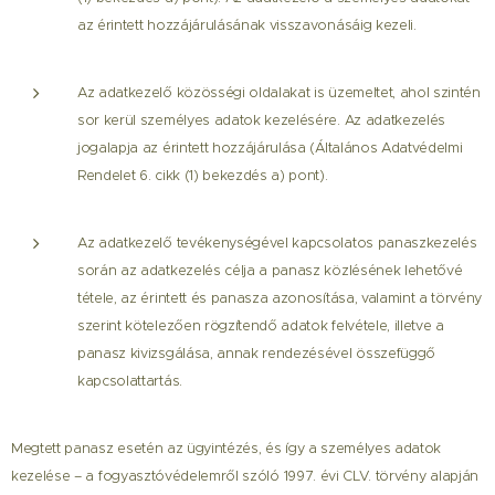
az érintett hozzájárulásának visszavonásáig kezeli.
Az adatkezelő közösségi oldalakat is üzemeltet, ahol szintén
sor kerül személyes adatok kezelésére. Az adatkezelés
jogalapja az érintett hozzájárulása (Általános Adatvédelmi
Rendelet 6. cikk (1) bekezdés a) pont).
Az adatkezelő tevékenységével kapcsolatos panaszkezelés
során az adatkezelés célja a panasz közlésének lehetővé
tétele, az érintett és panasza azonosítása, valamint a törvény
szerint kötelezően rögzítendő adatok felvétele, illetve a
panasz kivizsgálása, annak rendezésével összefüggő
kapcsolattartás.
Megtett panasz esetén az ügyintézés, és így a személyes adatok
kezelése – a fogyasztóvédelemről szóló 1997. évi CLV. törvény alapján