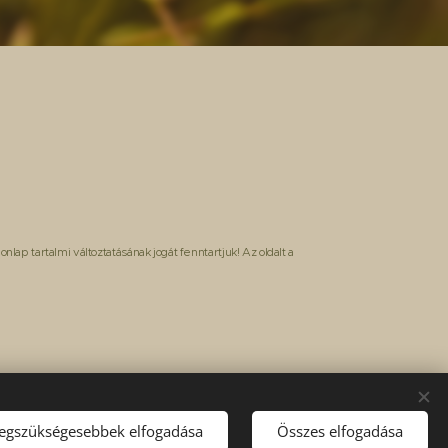
onlap tartalmi változtatásának jogát
fenntartjuk!
Az oldalt a
legszükségesebbek elfogadása
Összes elfogadása