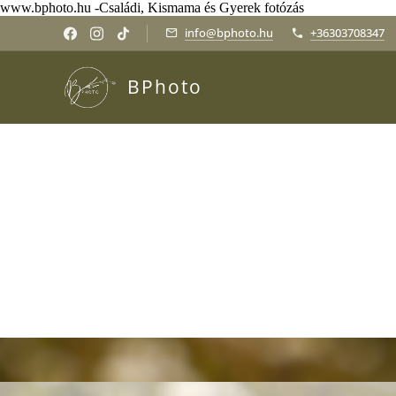
www.bphoto.hu -Családi, Kismama és Gyerek fotózás
info@bphoto.hu
+36303708347
BPhoto