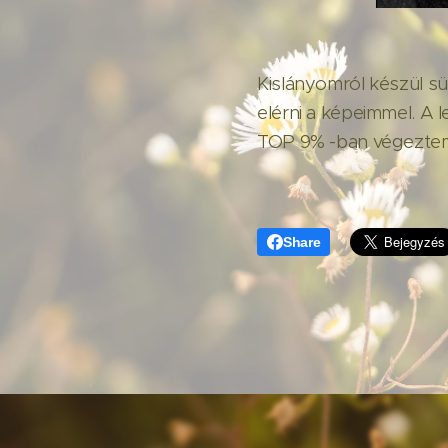
Kislányomról készül sü
elérni a képeimmel. A
TOP 9% -ban végezte
Share