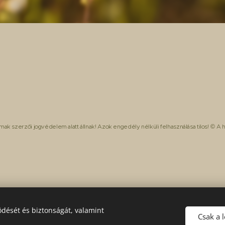
talmak szerzői jogvédelem alatt állnak! Azok engedély nélküli felhasználása
tilos!
© A h
dését és biztonságát, valamint
Csak a 