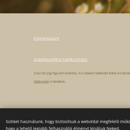
Impresszum
Adatkezelési tájékoztató
Szerzői jogi figyelmeztetés: Az oldalon található fotók és tar
Webnode
működteti.
Sütiket használunk, hogy biztosítsuk a weboldal megfelelő műkö
hogy a lehető legjobb felhasználói élményt kínáljuk Neked.