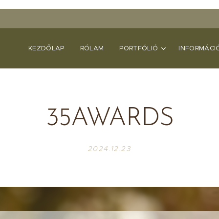
KEZDŐLAP
RÓLAM
PORTFÓLIÓ
INFORMÁCI
35AWARDS
2024.12.23